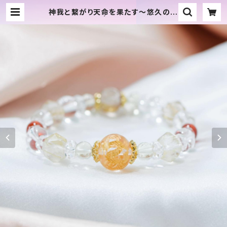
神我と繋がり天命を果たす～悠久の宇
宙龍ブレス | TAEKO SHOP