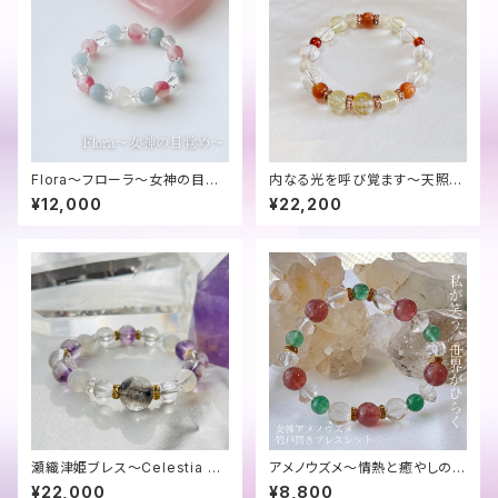
Flora～フローラ～女神の目覚
内なる光を呼び覚ます～天照大
め
御神ブレス
¥12,000
¥22,200
瀬織津姫ブレス～Celestia Gl
アメノウズメ～情熱と癒やしの岩
ow～聖なる輝き
戸開きブレス～
¥22,000
¥8,800