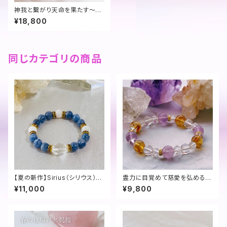
神我と繋がり天命を果たす～悠
久の宇宙龍ブレス
¥18,800
同じカテゴリの商品
【夏の新作】Sirius（シリウス）〜
霊力に目覚めて慈愛を弘める～
目覚めの蒼〜
光明虹龍ブレス
¥11,000
¥9,800