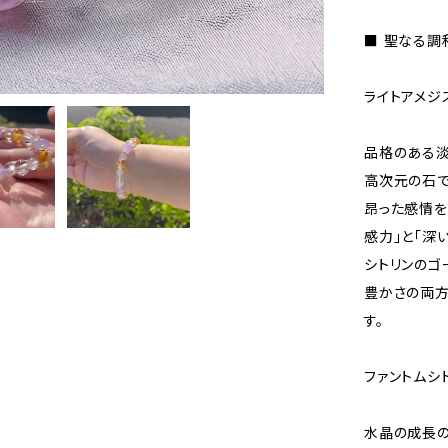
■ 聖なる調
ライトアメジ
品格のある淡
高次元の石で
昂った感情を
感力」と「深
シトリンのゴ
豊かさの両方
す。
ファントムシ
水晶の成長の