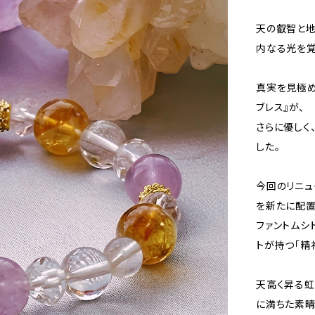
天の叡智と地
内なる光を
真実を見極め
ブレス』が、
さらに優しく
した。
今回のリニュ
を新たに配置
ファントムシ
トが持つ「精
天高く昇る虹
に満ちた素晴