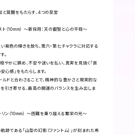
和と覚醒をもたらす、4つの至宝
スト（10mm） 〜新採用：天の叡智と心の平穏〜
い紫色の輝きを放ち、第六・第七チャクラに対応する
す。
穏やかに鎮め、不安や迷いを払い、真実を見抜く「直
い安心感」をもたらします。
ールドと合わさることで、精神的な豊かさと現実的な
を引き寄せる、最高の開運のバランスを生み出しま
トリン（10mm） 〜困難を乗り越える繁栄の光〜
軌跡である「山型の幻影（ファントム）」が刻まれた希