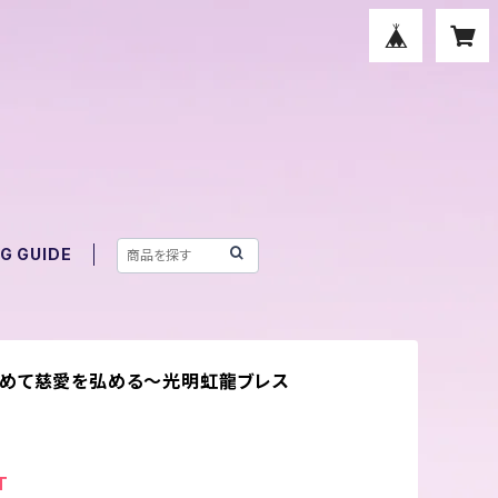
G GUIDE
めて慈愛を弘める～光明虹龍ブレス
T