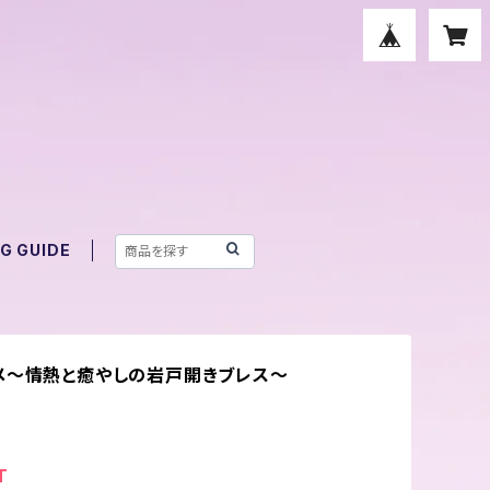
G GUIDE
メ～情熱と癒やしの岩戸開きブレス～
T