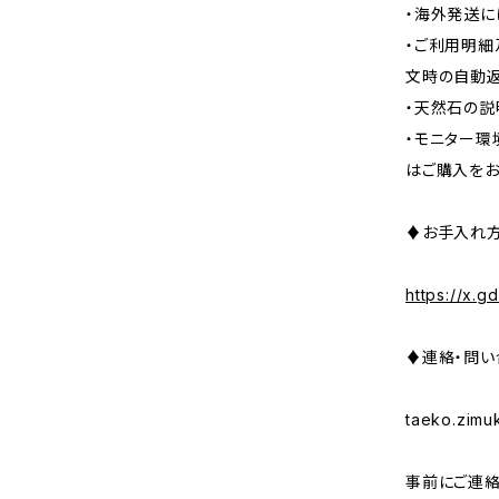
・海外発送に
・ご利用明細
文時の自動返
・天然石の説
・モニター環
はご購入をお
♦お手入れ方
https://x.g
♦連絡・問い
taeko.zim
事前にご連