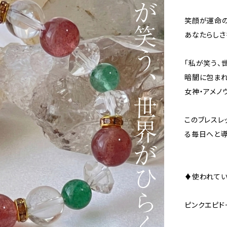
笑顔が運命の
あなたらしさ
「私が笑う、
暗闇に包まれ
女神・アメノ
このブレスレ
る毎日へと導
♦使われて
ピンクエピド