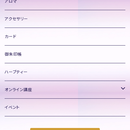
アロマ
アクセサリー
カード
御朱印帳
ハーブティー
オンライン講座
飛龍コード®ヒーラー養成講座
イベント
初級コース